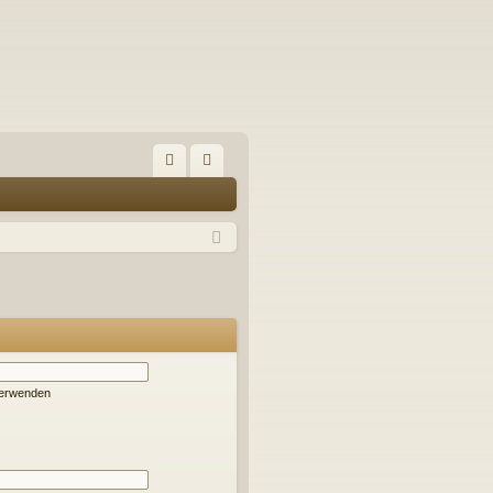
S
FA
n
Q
m
el
de
n
verwenden