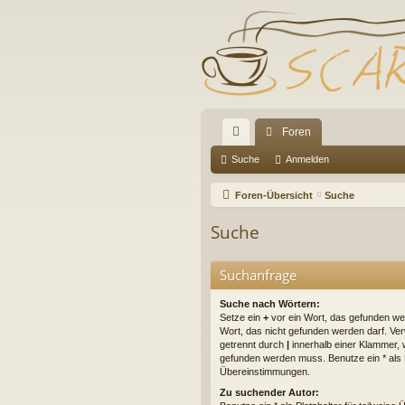
Foren
ch
Suche
Anmelden
ne
Foren-Übersicht
Suche
llz
Suche
ug
riff
Suchanfrage
Suche nach Wörtern:
Setze ein
+
vor ein Wort, das gefunden w
Wort, das nicht gefunden werden darf. V
getrennt durch
|
innerhalb einer Klammer, 
gefunden werden muss. Benutze ein * als Pl
Übereinstimmungen.
Zu suchender Autor: