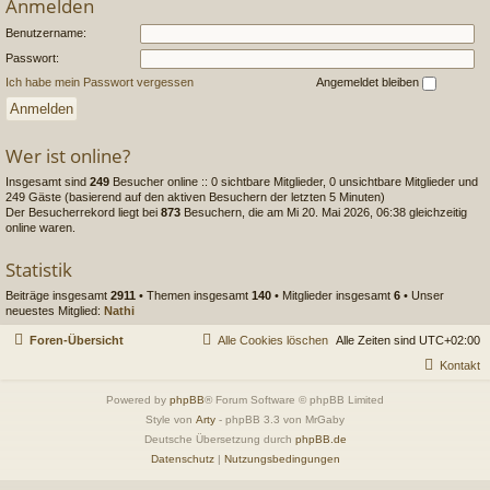
Anmelden
Benutzername:
Passwort:
Ich habe mein Passwort vergessen
Angemeldet bleiben
Wer ist online?
Insgesamt sind
249
Besucher online :: 0 sichtbare Mitglieder, 0 unsichtbare Mitglieder und
249 Gäste (basierend auf den aktiven Besuchern der letzten 5 Minuten)
Der Besucherrekord liegt bei
873
Besuchern, die am Mi 20. Mai 2026, 06:38 gleichzeitig
online waren.
Statistik
Beiträge insgesamt
2911
• Themen insgesamt
140
• Mitglieder insgesamt
6
• Unser
neuestes Mitglied:
Nathi
Foren-Übersicht
Alle Cookies löschen
Alle Zeiten sind
UTC+02:00
Kontakt
Powered by
phpBB
® Forum Software © phpBB Limited
Style von
Arty
- phpBB 3.3 von MrGaby
Deutsche Übersetzung durch
phpBB.de
Datenschutz
|
Nutzungsbedingungen