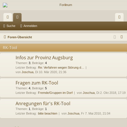
ch
or
n
Suche
Anmelden
ne
en
m
S
Foren-Übersicht
llz
el
u
RK-Tool
c
ug
de
h
Infos zur Provinz Augsburg
riff
n
e
Themen
:
3
,
Beiträge
:
4
Letzter Beitrag:
Re: Verfahren wegen Störung d…
von
Joschua
, Di 10. Mär 2020, 21:36
Fragen zum RK-Tool
Themen
:
4
,
Beiträge
:
5
Letzter Beitrag:
Fremde/Gruppen im Dorf
von
Joschua
, Di 2. Okt 2018, 17:19
Anregungen für's RK-Tool
Themen
:
1
,
Beiträge
:
1
Letzter Beitrag:
bitte beachten
von
Joschua
, Fr 7. Mai 2010, 21:04